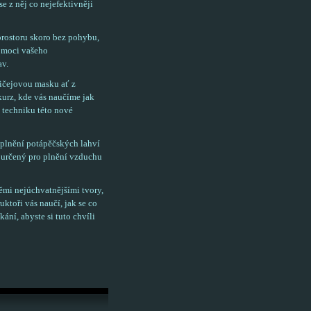
se z něj co nejefektivněji
prostoru skoro bez pohybu,
pomoci vašeho
av.
ličejovou masku ať z
urz, kde vás naučíme jak
 techniku této nové
 plnění potápěčských lahví
 určený pro plnění vzduchu
ěmi nejúchvatnějšími tvory,
ktoři vás naučí, jak se co
kání, abyste si tuto chvíli