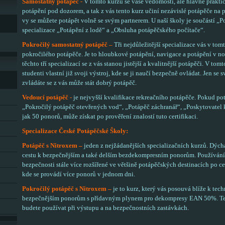
Samostatný potápěč -
V tomto kurzu se vaše vědomosti, ale hlavně praktick
potápění pod dozorem, a tak z vás tento kurz učiní nezávislé potápěče na 
vy se můžete potápět volně se svým partnerem. U naší školy je součástí „
specializace „Potápění z lodě“ a „Obsluha potápěčského počítače“.
Pokročilý samostatný potápěč –
Tři nejdůležitější specializace vás v to
pokročilého potápěče. Je to hloubkové potápění, navigace a potápění v n
těchto tří specializací se z vás stanou jistější a kvalitnější potápěči. V to
studenti vlastní již svoji výstroj, kde se ji naučí bezpečně ovládat. Jen se s
zvládáte se z vás může stát dobrý potápěč.
Vedoucí potápěč -
je nejvyšší kvalifikace rekreačního potápěče. Pokud pot
„Pokročilý potápěč otevřených vod“, „Potápěč záchranář“, „Poskytovatel 
jak 50 ponorů, může získat po prověření znalostí tuto certifikaci.
Specializace České Potápěčské Školy:
Potápěč s Nitroxem –
jeden z nejžádanějších specializačních kurzů. Dých
cestu k bezpečnějším a také delším bezdekompresním ponorům. Používání 
bezpečnosti stále více rozšířené ve většině potápěčských destinacích po c
kde se provádí více ponorů v jednom dni.
Pokročilý potápěč s Nitroxem –
je to kurz, který vás posouvá blíže k te
bezpečnějším ponorům s přídavným plynem pro dekompresy EAN 50%. Te
budete používat při výstupu a na bezpečnostních zastávkách.