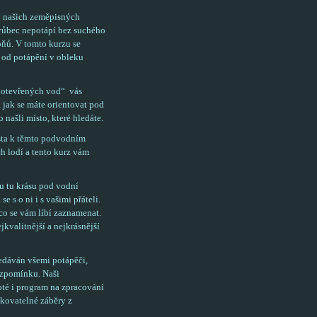
v našich zeměpisných
ž vůbec nepotápí bez suchého
upňů. V tomto kurzu se
í od potápění v obleku
č otevřených vod“ vás
 jak se máte orientovat pod
našli místo, které hledáte.
sta k těmto podvodním
h lodí a tento kurz vám
nu tu krásu pod vodní
e s o ni i s vašimi přáteli.
 co se vám líbí zaznamenat.
jkvalitnější a nejkrásnější
hledáván všemi potápěči,
 vzpomínku. Naši
té i program na zpracování
akovatelné záběry z