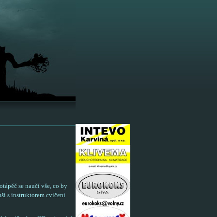
otápěč se naučí vše, co by
ší s instruktorem cvičení