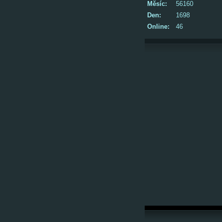
Měsíc:
56160
Den:
1698
Online:
46