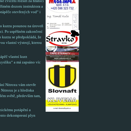
é cvičení rozšíří za hranici
přímém dozoru instruktora a
Potápěče otevřených vod“ i
mto kurzu posunou na úroveň
oci. Po uspěšném zakončení
mto kurzu se předpokládá, že
vou vlastní výstrojí, kterou
ápěč vlastní kurz
kyslíku“ a má zapsáno víc
ání Nitroxu vám otevře
Nitroxu je z hlediska
elém světě, především tam,
chnickému potápění a
nto dekompresní plyn