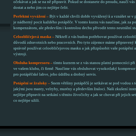
očekávat a jak se na ně připravit. Pokud se dostanete do proudu, naučí vás 
dostat a nebo jim co nejlépe čelit.
Perfektní vyvážení –
Být v každé chvíli dobře vyvážený/á a vznášet se v 
je nádherný pocit každého potápěče. V tomto kurzu vás naučíme, jak za 
kompenzátoru, ale především i kontrolou dechu přivodit tento neutrální st
Celoobličejová maska –
Někteří z vás budou potřebovat používat celoob
důvodů zdravotních nebo pracovních. Pro tyto zájemce máme připravený k
správně používat celoobličejovou masku a jak přizpůsobit vaše potápění a
výstroji.
Obsluha kompresoru –
tímto kurzem se z vás stanou platní pomocníci při
ve vašem klubu, či firmě. Naučíme vás obsluhovat vysokotlaký kompresor
pro potápěčské lahve, jeho údržbu a drobný servis.
Potápění se žraloky –
Snem většiny potápěčů je setkávat se pod vodou s t
jakými jsou manty, velryby, murény a především žraloci. Naši zkušení instru
nejlépe připravit na setkání s těmito živočichy a jak se chovat při jejich set
co nejlépe užili.