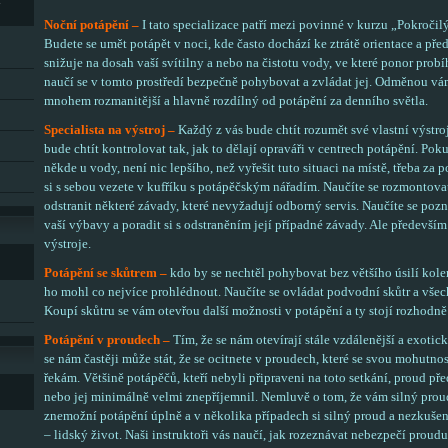
Y
Noční potápění –
I tato specializace patří mezi povinné v kurzu „Pokroči
Budete se umět potápět v noci, kde často dochází ke ztrátě orientace a pře
snižuje na dosah vaší svítilny a nebo na čistotu vody, ve které ponor probíh
naučí se v tomto prostředí bezpečně pohybovat a zvládat jej. Odměnou vám
mnohem rozmanitější a hlavně rozdílný od potápění za denního světla.
Specialista na výstroj –
Každý z vás bude chtít rozumět své vlastní výstroj
bude chtít kontrolovat tak, jak to dělají opraváři v centrech potápění. Po
někde u vody, není nic lepšího, než vyřešit tuto situaci na místě, třeba za 
si s sebou vezete v kufříku s potápěčským nářadím. Naučíte se rozmontovat 
odstranit některé závady, které nevyžadují odborný servis. Naučíte se pozna
vaší výbavy a poradit si s odstraněním její případné závady. Ale především
výstroje.
Potápění se skůtrem –
kdo by se nechtěl pohybovat bez většího úsilí kole
ho mohl co nejvíce prohlédnout. Naučíte se ovládat podvodní skůtr a všec
Koupí skůtru se vám otevřou další možnosti v potápění a ty stojí rozhodně 
Potápění v proudech –
Tím, že se nám otevírají stále vzdálenější a exotic
se nám častěji může stát, že se ocitnete v proudech, které se svou mohutno
řekám. Většině potápěčů, kteří nebyli připraveni na toto setkání, proud př
nebo jej minimálně velmi znepříjemnil. Nemluvě o tom, že vám silný prou
znemožní potápění úplně a v několika případech si silný proud a nezkušeno
– lidský život. Naši instruktoři vás naučí, jak rozeznávat nebezpečí proudu