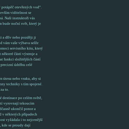
lý potápěč otevřených vod“.
devším viditelnost se
á. Naši instruktoři vás
 bude noční svět, který je
i a dřív nebo později ji
kud vám vaše výbava selže
pomoci servisního kitu, který
některé části výstroje a
t funkci složitějších částí
 precizní údržbu celé
m útesu nebo vraku, aby si
hny techniky s tím spojené.
za to.
ké destinace po celém světě,
stí vyrovnají tekoucím
edčasně ukončil ponor a
d v některých případech
st vyžádala i to nejcenější
, kde se proudy dají