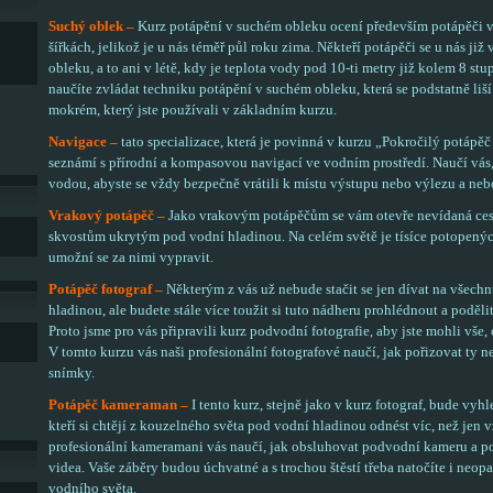
Suchý oblek –
Kurz potápění v suchém obleku ocení především potápěči 
šířkách, jelikož je u nás téměř půl roku zima. Někteří potápěči se u nás ji
obleku, a to ani v létě, kdy je teplota vody pod 10-ti metry již kolem 8 st
naučíte zvládat techniku potápění v suchém obleku, která se podstatně liš
mokrém, který jste používali v základním kurzu.
Navigace –
tato specializace, která je povinná v kurzu „Pokročilý potápě
seznámí s přírodní a kompasovou navigací ve vodním prostředí. Naučí vás,
vodou, abyste se vždy bezpečně vrátili k místu výstupu nebo výlezu a nebo 
Vrakový potápěč –
Jako vrakovým potápěčům se vám otevře nevídaná ce
skvostům ukrytým pod vodní hladinou. Na celém světě je tísíce potopenýc
umožní se za nimi vypravit.
Potápěč fotograf –
Některým z vás už nebude stačit se jen dívat na všech
hladinou, ale budete stále více toužit si tuto nádheru prohlédnout a podělit s
Proto jsme pro vás připravili kurz podvodní fotografie, aby jste mohli vše,
V tomto kurzu vás naši profesionální fotografové naučí, jak pořizovat ty ne
snímky.
Potápěč kameraman –
I tento kurz, stejně jako v kurz fotograf, bude vy
kteří si chtějí z kouzelného světa pod vodní hladinou odnést víc, než jen
profesionální kameramani vás naučí, jak obsluhovat podvodní kameru a po
videa. Vaše záběry budou úchvatné a s trochou štěstí třeba natočíte i neop
vodního světa.