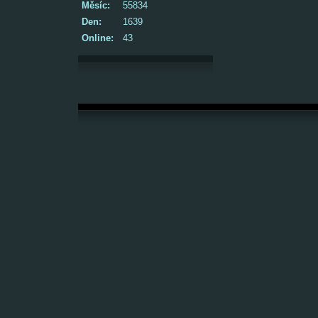
Měsíc:
55834
Den:
1639
Online:
43