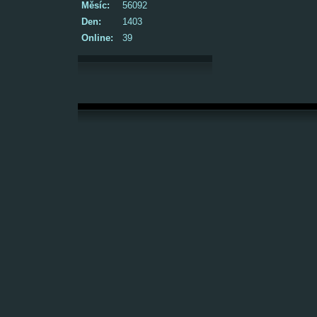
Měsíc:
56092
Den:
1403
Online:
39