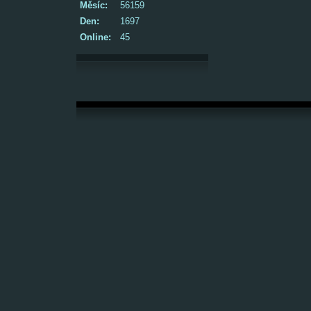
Měsíc:
56159
Den:
1697
Online:
45