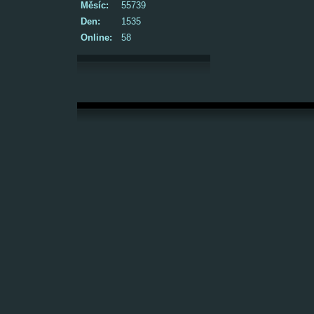
Měsíc:
55739
Den:
1535
Online:
58