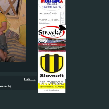
Další →
eřinách)