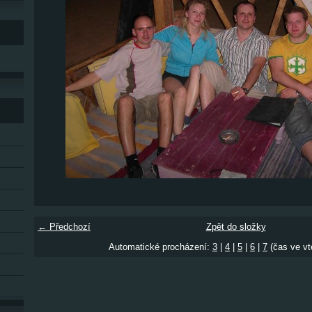
← Předchozí
Zpět do složky
Automatické procházení:
3
|
4
|
5
|
6
|
7
(čas ve vt